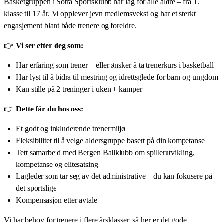
Basketgruppen i Sotra Sportsklubb har lag for alle aldre – fra 1.
klasse til 17 år. Vi opplever jevn medlemsvekst og har et sterkt
engasjement blant både trenere og foreldre.
👉
Vi ser etter deg som:
Har erfaring som trener – eller ønsker å ta trenerkurs i basketball
Har lyst til å bidra til mestring og idrettsglede for barn og ungdom
Kan stille på 2 treninger i uken + kamper
👉
Dette får du hos oss:
Et godt og inkluderende trenermiljø
Fleksibilitet til å velge aldersgruppe basert på din kompetanse
Tett samarbeid med Bergen Ballklubb om spillerutvikling,
kompetanse og elitesatsing
Lagleder som tar seg av det administrative – du kan fokusere på
det sportslige
Kompensasjon etter avtale
Vi har behov for trenere i flere årsklasser, så her er det gode