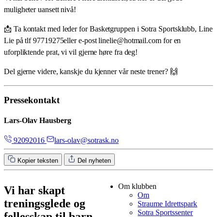
muligheter uansett nivå!
📩 Ta kontakt med leder for Basketgruppen i Sotra Sportsklubb, Line
Lie på tlf 97719275eller e-post linelie@hotmail.com for en
uforpliktende prat, vi vil gjerne høre fra deg!
Del gjerne videre, kanskje du kjenner vår neste trener? 🙌
Pressekontakt
Lars-Olav Hausberg
92092016
lars-olav@sotrask.no
Kopier teksten
Del nyheten
Om klubben
Vi har skapt
Om
treningsglede og
Straume Idrettspark
Sotra Sportssenter
fellesskap til barn