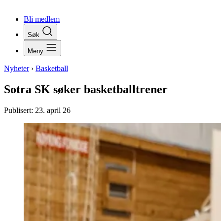
Bli medlem
Søk
Meny
Nyheter
›
Basketball
Sotra SK søker basketballtrener
Publisert:
23. april 26