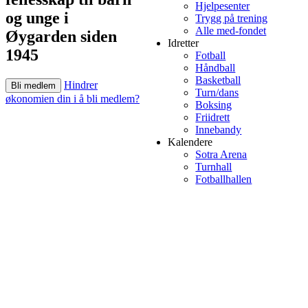
Hjelpesenter
og unge i
Trygg på trening
Alle med-fondet
Øygarden siden
Idretter
1945
Fotball
Håndball
Basketball
Hindrer
Bli medlem
Turn/dans
økonomien din i å bli medlem?
Boksing
Friidrett
Innebandy
Kalendere
Sotra Arena
Turnhall
Fotballhallen