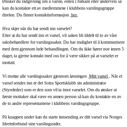
Ønsker du rådgivning om å varsle, enten i forkant eller underveis så
kan du kontakte ett av medlemmene i klubbens varslingsgruppe
direkte. Du finner kontaktinformasjon
her.
Hva skjer når du har sendt inn varselet?
Etter at du har sendt inn et varsel, vil saken bli tildelt til to av våre
saksbehandlere for varslingssaker. Du har mulighet til å kommunisere
med dem gjennom hele behandlingen. Om du ikke hører noe innen 5
dager, ta gjerne kontakt med oss for å være sikker på at varselet er
mottatt.
Vi mottar alle varslingssaker gjennom løsningen
Mitt varsel
. Når et
varsel sendes inn er det Sotra Sportsklubb sin administrator
(Styreleder) som er den som vil ta imot varselet. Om du ønsker at
første mottaker skal være en annen person så kan du kontakte en av
de to andre representantene i klubbens varslingsgruppe.
På knappen under kan du starte innsending av ditt varsel via Norges
Idrettsforbund sine varslingssider.