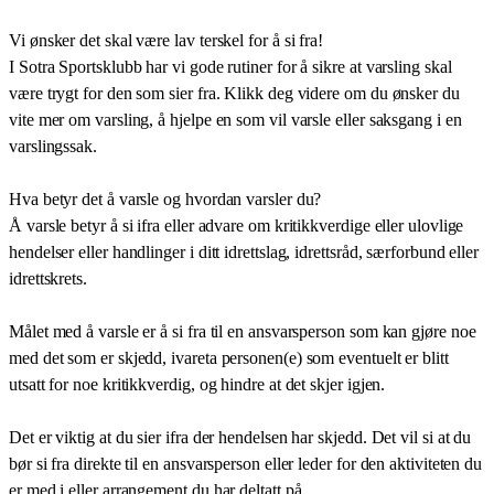
Vi ønsker det skal være lav terskel for å si fra!
I Sotra Sportsklubb har vi gode rutiner for å sikre at varsling skal
være trygt for den som sier fra. Klikk deg videre om du ønsker du
vite mer om varsling, å hjelpe en som vil varsle eller saksgang i en
varslingssak.
Hva betyr det å varsle og hvordan varsler du?
Å varsle betyr å si ifra eller advare om kritikkverdige eller ulovlige
hendelser eller handlinger i ditt idrettslag, idrettsråd, særforbund eller
idrettskrets.
Målet med å varsle er å si fra til en ansvarsperson som kan gjøre noe
med det som er skjedd, ivareta personen(e) som eventuelt er blitt
utsatt for noe kritikkverdig, og hindre at det skjer igjen.
Det er viktig at du sier ifra der hendelsen har skjedd. Det vil si at du
bør si fra direkte til en ansvarsperson eller leder for den aktiviteten du
er med i eller arrangement du har deltatt på.