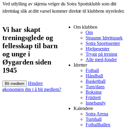
Ved utfylling av skjema velger du Sotra Sportsklubb som ditt
idrettslag slik at ditt varsel kommer direkte til klubbens styreleder.
Om klubben
Vi har skapt
Om
treningsglede og
Straume Idrettspark
Sotra Sportssenter
fellesskap til barn
Hjelpesenter
og unge i
Trygg på trening
Alle med-fondet
Øygarden siden
Idretter
1945
Fotball
Håndball
Basketball
Hindrer
Bli medlem
Turn/dans
økonomien din i å bli medlem?
Boksing
Friidrett
Innebandy
Kalendere
Sotra Arena
Turnhall
Fotballhallen